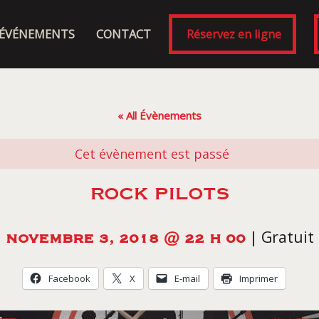
ÉVÉNEMENTS
CONTACT
Réservez en ligne
« All Évènements
Cet évènement est passé
ROCK PILOTS
|
Gratuit
NOVEMBRE 3, 2018 @ 22 H 00
Facebook
X
E-mail
Imprimer