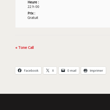
Heure :
22 h 00
Prix :
Gratuit
Navigation
«
Tone Call
Évènement
Facebook
X
E-mail
Imprimer