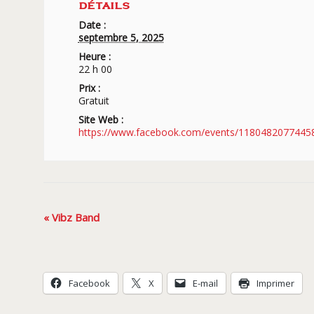
DÉTAILS
Date :
septembre 5, 2025
Heure :
22 h 00
Prix :
Gratuit
Site Web :
https://www.facebook.com/events/1180482077445
Navigation
«
Vibz Band
Évènement
Facebook
X
E-mail
Imprimer