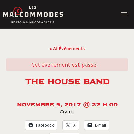
Skip
to
content
MENUS
« All Évènements
ÉVÉNEMENTS
Cet évènement est passé
CONTACT
THE HOUSE BAND
Réservez en ligne
NOVEMBRE 9, 2017 @ 22 H 00
Gratuit
Commande en ligne
Facebook
X
E-mail