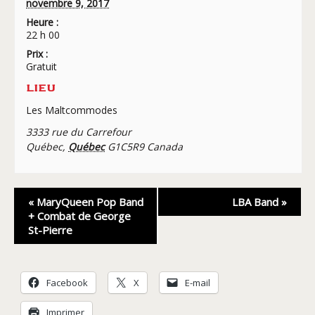
novembre 9, 2017
Heure :
22 h 00
Prix :
Gratuit
LIEU
Les Maltcommodes
3333 rue du Carrefour
Québec
,
Québec
G1C5R9
Canada
Navigation
«
MaryQueen Pop Band
LBA Band
»
Évènement
+ Combat de George
St-Pierre
Facebook
X
E-mail
Imprimer