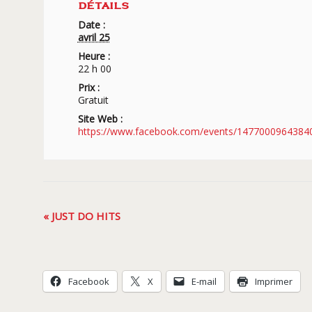
DÉTAILS
Date :
avril 25
Heure :
22 h 00
Prix :
Gratuit
Site Web :
https://www.facebook.com/events/1477000964384
Navigation
«
JUST DO HITS
Évènement
Facebook
X
E-mail
Imprimer