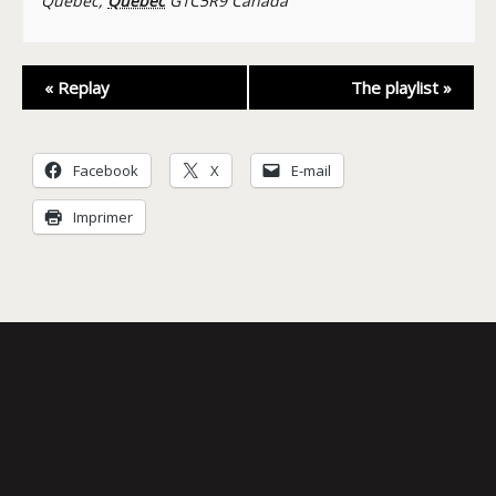
Québec
,
Québec
G1C5R9
Canada
Navigation
«
Replay
The playlist
»
Évènement
Facebook
X
E-mail
Imprimer