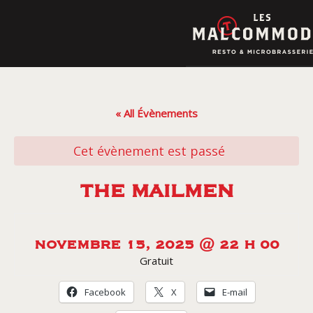
Skip
to
content
« All Évènements
Cet évènement est passé
THE MAILMEN
NOVEMBRE 15, 2025 @ 22 H 00
Gratuit
Facebook
X
E-mail