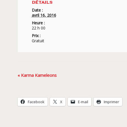
DÉTAILS
Date :
avril 16, 2016
Heure :
22 h 00
Prix :
Gratuit
Navigation
«
Karma Kameleons
Évènement
Facebook
X
E-mail
Imprimer