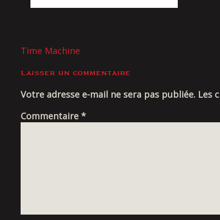
NAVIGATION
Time Machine
DE
Laisser un commentaire
L’ARTICLE
Votre adresse e-mail ne sera pas publiée.
Les 
Commentaire
*