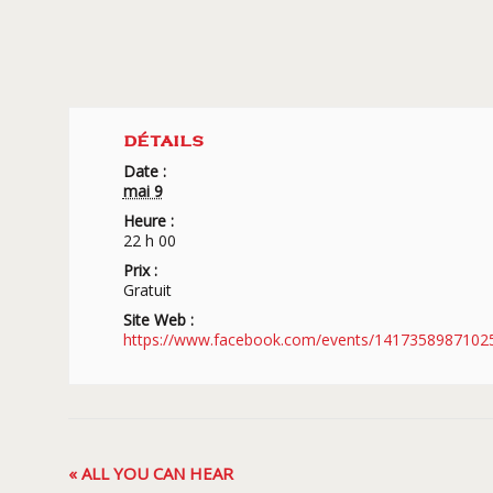
DÉTAILS
Date :
mai 9
Heure :
22 h 00
Prix :
Gratuit
Site Web :
https://www.facebook.com/events/1417358987102
Navigation
«
ALL YOU CAN HEAR