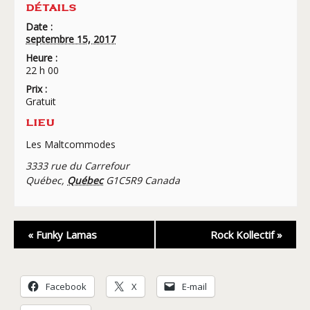
DÉTAILS
Date :
septembre 15, 2017
Heure :
22 h 00
Prix :
Gratuit
LIEU
Les Maltcommodes
3333 rue du Carrefour
Québec
,
Québec
G1C5R9
Canada
Navigation
«
Funky Lamas
Rock Kollectif
»
Évènement
Facebook
X
E-mail