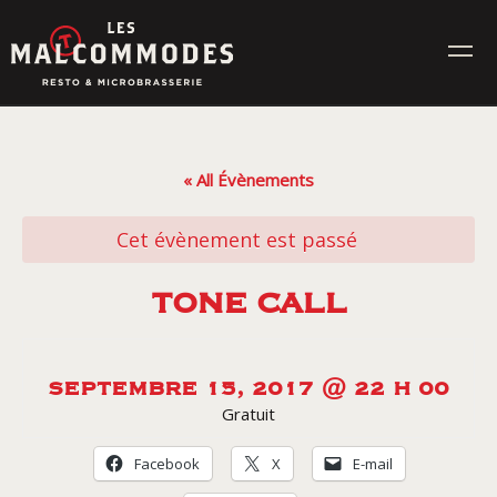
Skip
to
content
MENUS
« All Évènements
ÉVÉNEMENTS
Cet évènement est passé
CONTACT
TONE CALL
Réservez en ligne
SEPTEMBRE 15, 2017 @ 22 H 00
Gratuit
Commande en ligne
Facebook
X
E-mail