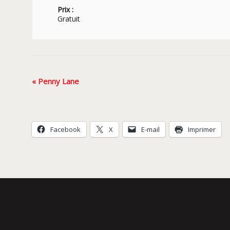
Prix :
Gratuit
Navigation
«
Penny Lane
Évènement
Facebook
X
E-mail
Imprimer