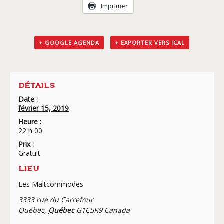
Livraison
Imprimer
+ GOOGLE AGENDA
+ EXPORTER VERS ICAL
DÉTAILS
Date :
février 15, 2019
Heure :
22 h 00
Prix :
Gratuit
LIEU
Les Maltcommodes
3333 rue du Carrefour
Québec
,
Québec
G1C5R9
Canada