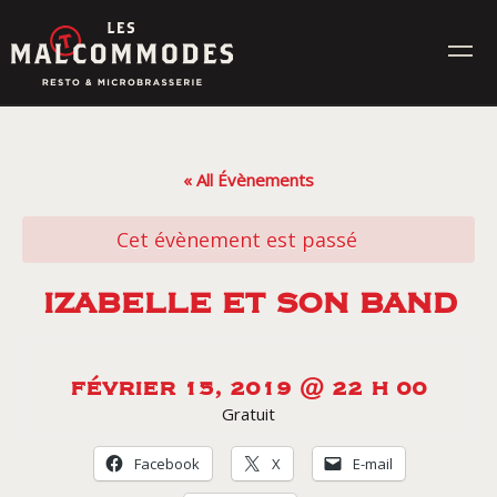
Skip
to
content
MENUS
« All Évènements
ÉVÉNEMENTS
Cet évènement est passé
CONTACT
IZABELLE ET SON BAND
Réservez en ligne
FÉVRIER 15, 2019 @ 22 H 00
Gratuit
Commande en ligne
Facebook
X
E-mail