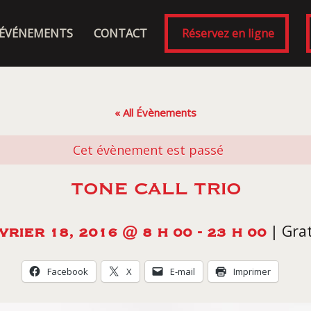
ÉVÉNEMENTS
CONTACT
Réservez en ligne
« All Évènements
Cet évènement est passé
TONE CALL TRIO
|
Grat
VRIER 18, 2016 @ 8 H 00
-
23 H 00
Facebook
X
E-mail
Imprimer