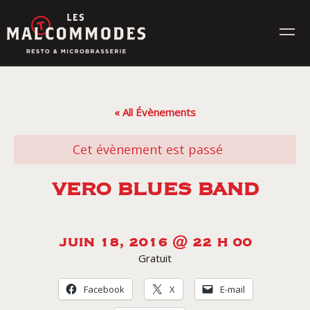
Skip
to
content
MENUS
« All Évènements
ÉVÉNEMENTS
Cet évènement est passé
CONTACT
VERO BLUES BAND
Réservez en ligne
JUIN 18, 2016 @ 22 H 00
Gratuit
Commande en ligne
Facebook
X
E-mail