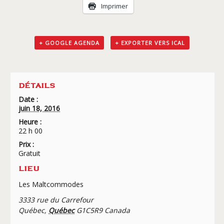
Livraison
Imprimer
+ GOOGLE AGENDA
+ EXPORTER VERS ICAL
DÉTAILS
Date :
juin 18, 2016
Heure :
22 h 00
Prix :
Gratuit
LIEU
Les Maltcommodes
3333 rue du Carrefour
Québec
,
Québec
G1C5R9
Canada