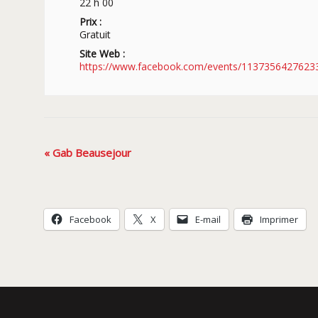
22 h 00
Prix :
Gratuit
Site Web :
https://www.facebook.com/events/1137356427623
Navigation
«
Gab Beausejour
Évènement
Facebook
X
E-mail
Imprimer