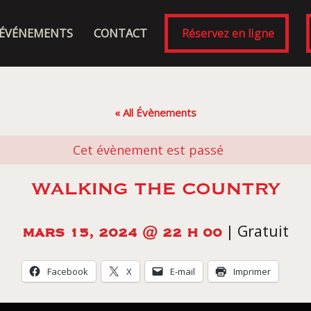
ÉVÉNEMENTS
CONTACT
Réservez en ligne
« All Évènements
Cet évènement est passé
WALKING THE COUNTRY
|
Gratuit
MARS 15, 2024 @ 22 H 00
Facebook
X
E-mail
Imprimer