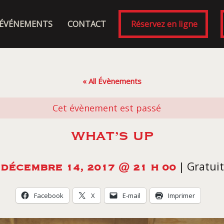
ÉVÉNEMENTS
CONTACT
Réservez en ligne
« All Évènements
Cet évènement est passé
WHAT’S UP
|
Gratuit
DÉCEMBRE 14, 2017 @ 21 H 00
Facebook
X
E-mail
Imprimer