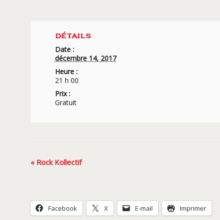
DÉTAILS
Date :
décembre 14, 2017
Heure :
21 h 00
Prix :
Gratuit
Navigation
«
Rock Kollectif
Évènement
Facebook
X
E-mail
Imprimer