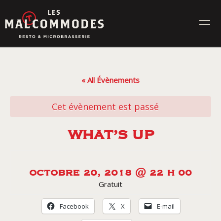
Skip
to
content
MENUS
« All Évènements
ÉVÉNEMENTS
Cet évènement est passé
CONTACT
WHAT’S UP
Réservez en ligne
OCTOBRE 20, 2018 @ 22 H 00
Gratuit
Commande en ligne
Facebook
X
E-mail