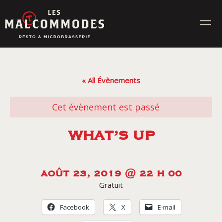
Skip
to
content
MENUS
« All Évènements
ÉVÉNEMENTS
Cet évènement est passé
CONTACT
WHAT’S UP
Réservez en ligne
AOÛT 23, 2019 @ 22 H 00
Gratuit
Commande en ligne
Facebook
X
E-mail