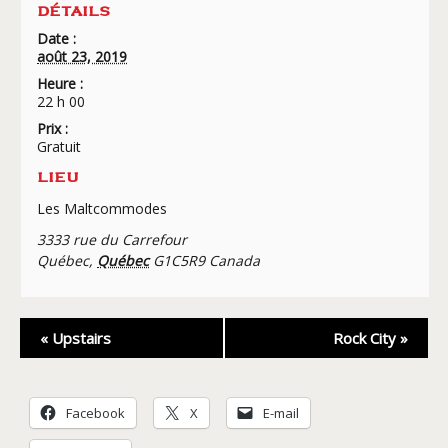
DÉTAILS
Date :
août 23, 2019
Heure :
22 h 00
Prix :
Gratuit
LIEU
Les Maltcommodes
3333 rue du Carrefour
Québec
,
Québec
G1C5R9
Canada
Navigation
«
Upstairs
Rock City
»
Évènement
Facebook
X
E-mail