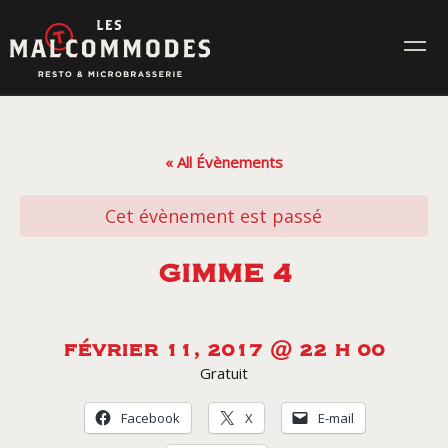
Skip
to
content
MENUS
« All Évènements
ÉVÉNEMENTS
Cet évènement est passé
CONTACT
GIMME 4
Réservez en ligne
FÉVRIER 11, 2017 @ 22 H 00
Gratuit
Commande en ligne
Facebook
X
E-mail