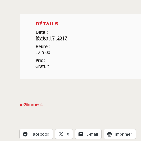
DÉTAILS
Date :
février 17, 2017
Heure :
22 h 00
Prix :
Gratuit
Navigation
«
Gimme 4
Évènement
Facebook
X
E-mail
Imprimer