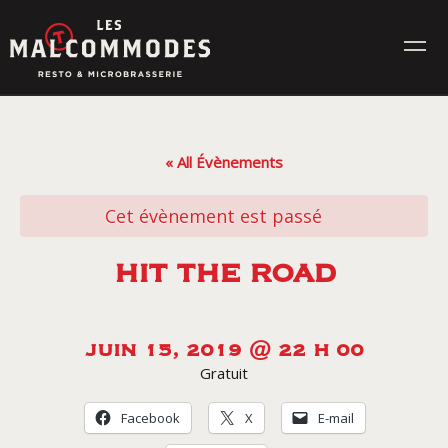
Skip
to
content
MENUS
« All Évènements
ÉVÉNEMENTS
Cet évènement est passé
CONTACT
HIT THE ROAD
Réservez en ligne
JUIN 15, 2019 @ 22 H 00
Gratuit
Commande en ligne
Facebook
X
E-mail