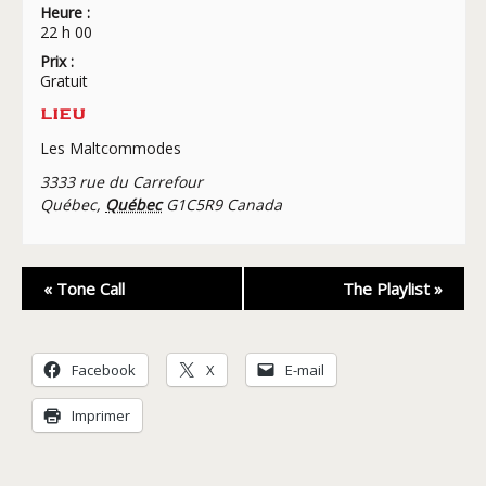
Heure :
22 h 00
Prix :
Gratuit
LIEU
Les Maltcommodes
3333 rue du Carrefour
Québec
,
Québec
G1C5R9
Canada
Navigation
«
Tone Call
The Playlist
»
Évènement
Facebook
X
E-mail
Imprimer