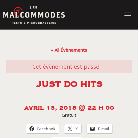
Skip
to
content
MENUS
« All Évènements
ÉVÉNEMENTS
Cet évènement est passé
CONTACT
JUST DO HITS
Réservez en ligne
AVRIL 13, 2018 @ 22 H 00
Gratuit
Commande en ligne
Facebook
X
E-mail