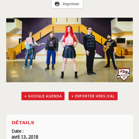
Livraison
Imprimer
+ GOOGLE AGENDA
+ EXPORTER VERS ICAL
DÉTAILS
Date :
avril 13, 2018