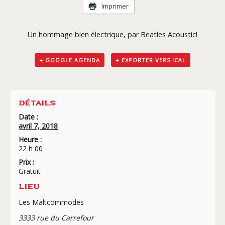
Livraison
Imprimer
Un hommage bien électrique, par Beatles Acoustic!
+ GOOGLE AGENDA
+ EXPORTER VERS ICAL
DÉTAILS
Date :
avril 7, 2018
Heure :
22 h 00
Prix :
Gratuit
LIEU
Les Maltcommodes
3333 rue du Carrefour