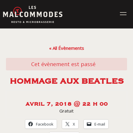
Skip
to
content
MENUS
« All Évènements
ÉVÉNEMENTS
Cet évènement est passé
CONTACT
HOMMAGE AUX BEATLES
Réservez en ligne
AVRIL 7, 2018 @ 22 H 00
Gratuit
Commande en ligne
Facebook
X
E-mail