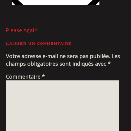
Livraison
NAVIGATION
Please Again
DE
Laisser un commentaire
L’ARTICLE
Votre adresse e-mail ne sera pas publiée.
Les
champs obligatoires sont indiqués avec
*
Commentaire
*